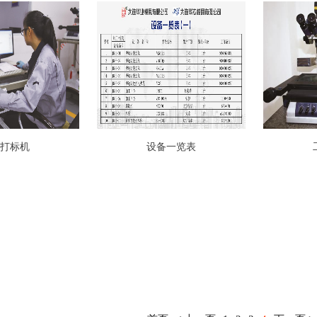
打标机
设备一览表